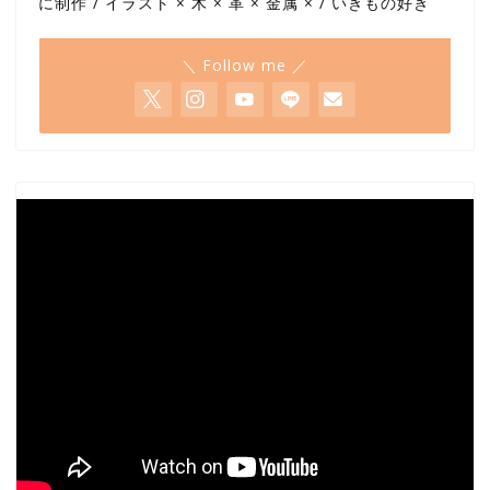
に制作 / イラスト × 木 × 革 × 金属 × / いきもの好き
＼ Follow me ／