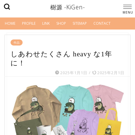
樹源 -KiGen-
HOME
PROFILE
LINK
SHOP
SITEMAP
CONTACT
作品
しあわせたくさん heavy な1年
に！
2025年1月1日
/
2025年2月1日