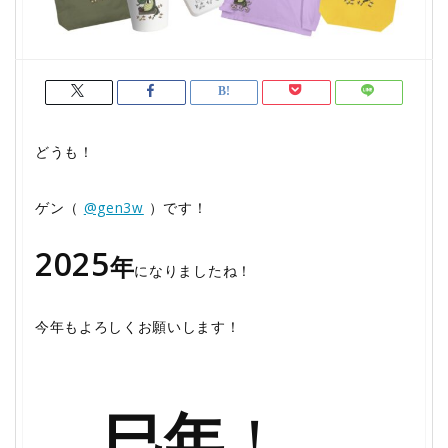
どうも！
ゲン（
@gen3w
）です！
2025
年
になりましたね！
今年もよろしくお願いします！
巳年
！